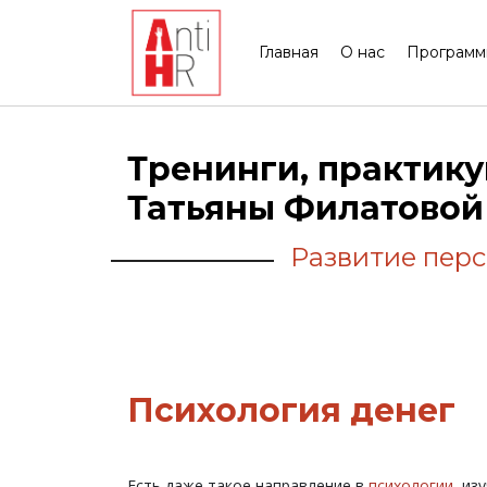
Главная
О нас
Програм
Тренинги, практику
Татьяны Филатовой
Развитие перс
Психология денег
Есть даже такое направление в
психологии
, из