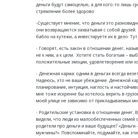
деньги будут самоцелью, а для кого-то лишь с
стремление более здорово
-Существует мнение, что деньги это разновидно
они возвращаются захватывая с собой друзей. 
бабло на кутежи, а инвестируете их в дело. Ту
- Говорят, есть закон в отношении денег, назы
не к ним, а к цели. Хотите стать богатым – вы
положительные эмоции, удовлетворение или хо
- Денежная карма: одним в деньгах всегда везет
Надеюсь, это не ваше убеждение. Денежной кар
планирование, интуиция, наглость и настойчив
мне тоже искренне бы хотелось верить в грузо
моей улице не зависимо от прикладываемых мн
- Родительские установки в отношении денег. 
видели, что люди из малообеспеченных семей 
родители про деньги и ваше будущее? «Деньги
мужчины?». Повспоминайте, подумайте, как эти