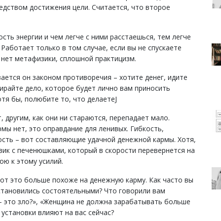
редством достижения цели. Считается, что второе
сть энергии и чем легче с ними расстаешься, тем легче
Работает только в том случае, если вы не спускаете
т нет метафизики, сплошной практицизм.
вается он законом противоречия – хотите денег, идите
бирайте дело, которое будет лично вам приносить
тя бы, полюбите то, что делаетеJ
, другим, как они ни стараются, перепадает мало.
мы нет, это оправдание для ленивых. Гибкость,
ость – вот составляющие удачной денежной кармы. Хотя,
вик с печенюшками, который в скорости перевернется на
ою к этому усилий.
Вот это больше похоже на денежную карму. Как часто вы
становились состоятельными? Что говорили вам
 – это зло?», «Женщина не должна зарабатывать больше
 установки влияют на вас сейчас?