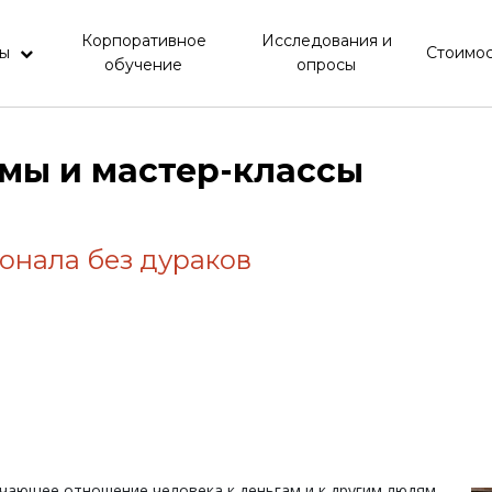
Корпоративное
Исследования и
мы
Стоимос
обучение
опросы
мы и мастер-классы
онала без дураков
учающее отношение человека к деньгам и к другим людям