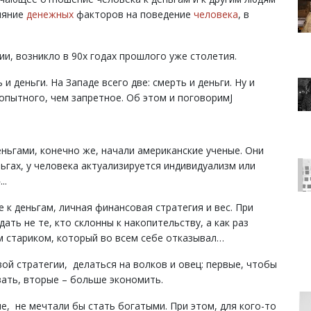
ияние
денежных
факторов на поведение
человека
, в
ии, возникло в 90х годах прошлого уже столетия.
 и деньги. На Западе всего две: смерть и деньги. Ну и
опытного, чем запретное. Об этом и поговоримJ
еньгами, конечно же, начали американские ученые. Они
ньгах, у человека актуализируется индивидуализм или
..
 к деньгам, личная финансовая стратегия и вес. При
ть не те, кто склонны к накопительству, а как раз
 стариком, который во всем себе отказывал…
вой стратегии, делаться на волков и овец: первые, чтобы
ать, вторые – больше экономить.
че, не мечтали бы стать богатыми. При этом, для кого-то