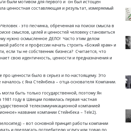
ьги были мотивом для первого и он был истощен
ла ценностная составляющая и результат, измеряемый
Человек - это песчинка, обреченная на поиски смысла в
оиске смыслов, целей и ценностей человеку становиться
 ему нужно осмысленное ДЕЛО! Часто этим делом
амой работе и профессии начать строить «Божий храм» и
ги, если ты не собственник бизнеса? Считается, что
нает свою идентичность, ценности и предназначения и
е про ценности было в серьез и по-настоящему. Это
е началось с Яна Стейнбека – отца-основателя Компании.
 могла быть только государственной, поэтому Ян
 1981 году в Швеции появилась первая частная
осударственной телекоммуникационной компанией
ционное» название компании Стейнбека – Тele2).
 велосипед) – вот основной принцип работы компании
вать и предлагать потребителю услугу или товар по