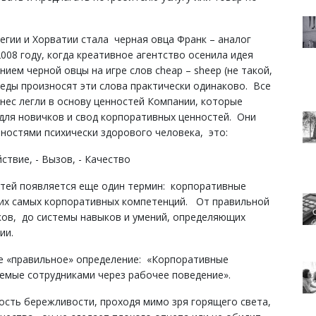
гии и Хорватии стала черная овца Франк – аналог
008 году, когда креативное агентство осенила идея
ием черной овцы на игре слов cheap – sheеp (не такой,
веды произносят эти слова практически одинаково. Все
знес легли в основу ценностей Компании, которые
 для новичков и свод корпоративных ценностей. Они
ностями психически здорового человека, это:
йствие, - Вызов, - Качество
ей появляется еще один термин: корпоративные
тих самых корпоративных компетенций. От правильной
ков, до системы навыков и умений, определяющих
ии.
е «правильное» определение: «Корпоративные
емые сотрудниками через рабочее поведение».
ность бережливости, проходя мимо зря горящего света,