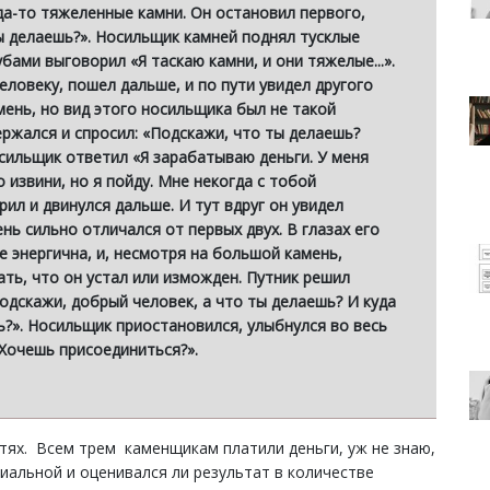
уда-то тяжеленные камни. Он остановил первого,
ты делаешь?». Носильщик камней поднял тусклые
бами выговорил «Я таскаю камни, и они тяжелые...».
еловеку, пошел дальше, и по пути увидел другого
ень, но вид этого носильщика был не такой
ержался и спросил: «Подскажи, что ты делаешь?
осильщик ответил «Я зарабатываю деньги. У меня
о извини, но я пойду. Мне некогда с тобой
рил и двинулся дальше. И тут вдруг он увидел
ь сильно отличался от первых двух. В глазах его
е энергична, и, несмотря на большой камень,
ать, что он устал или изможден. Путник решил
Подскажи, добрый человек, а что ты делаешь? И куда
?». Носильщик приостановился, улыбнулся во весь
 Хочешь присоединиться?».
тях. Всем трем каменщикам платили деньги, уж не знаю,
иальной и оценивался ли результат в количестве