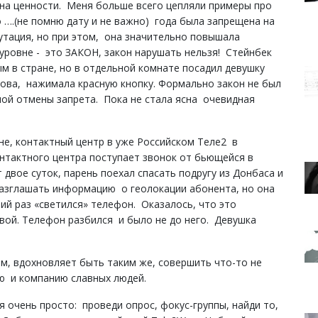
на ценности. Меня больше всего цепляли примеры про
 ….(не помню дату и не важно) года была запрещена на
тация, но при этом, она значительно повышала
с.уровне - это ЗАКОН, закон нарушать нельзя! Стейнбек
м в стране, но в отдельной комнате посадил девушку
ова, нажимала красную кнопку. Формально закон не был
ой отмены запрета. Пока не стала ясна очевидная
не, контактный центр в уже Российском Теле2 в
онтактного центра поступает звонок от бьющейся в
 двое суток, парень поехал спасать подругу из Донбаса и
разглашать информацию о геолокации абонента, но она
ний раз «светился» телефон. Оказалось, что это
ивой. Телефон разбился и было не до него. Девушка
.
, вдохновляет быть таким же, совершить что-то не
ию и компанию славных людей.
 очень просто: проведи опрос, фокус-группы, найди то,