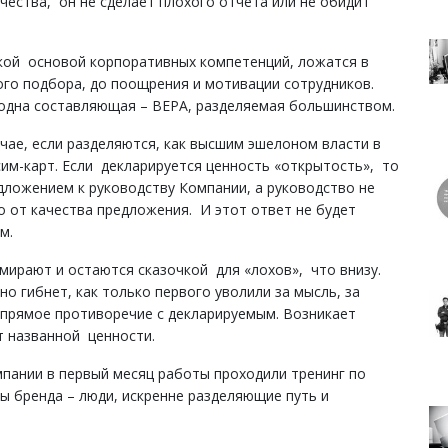
чества, он не сделает плохого отчета или не обидит
кой основой корпоративных компетенций, ложатся в
ого подбора, до поощрения и мотивации сотрудников.
е одна составляющая – ВЕРА, разделяемая большинством.
чае, если разделяются, как высшим эшелоном власти в
им-карт. Если декларируется ценность «открытость», то
ложением к руководству Компании, а руководство не
о от качества предложения. И этот ответ не будет
м.
умирают и остаются сказочкой для «лохов», что внизу.
о гибнет, как только первого уволили за мысль, за
в прямое противоречие с декларируемым. Возникает
т названной ценности.
мпании в первый месяц работы проходили тренинг по
ы бренда – люди, искренне разделяющие путь и