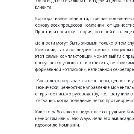
он всегда его выключит. Разделяя ценность ка
клиента.
Корпоративные ценности, ставшие поведенчес
основу всех процессов Компании: от ценностн
Простая и понятная теория, но в ней есть ещ
Ценности могут быть живыми только в том слу
Компании, так и последним комплектовщиком с
этот самый комплектовщик может выйти с пред
погнушается услышать и ответить, не зависим
формальной «отпиской», написанной секретаре
Как только разрывается цепь веры, ценности 
Технически, ценностное управление моментальн
открытое письмо руководству, т.е. вступили 
ситуация, когда поведение четко противоречи
Как это работало у шведов: все сотрудники Ко
ценностям или «Tele2Way». Вели его амбасадор
идеологию Компании.