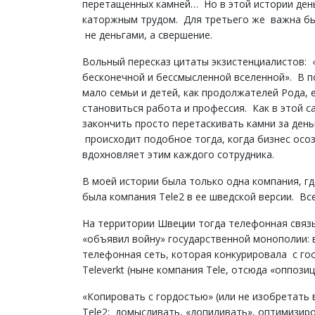
перетащенных камней… Но в этой истории ден
каторжным трудом. Для третьего же важна бы
не деньгами, а свершение.
Вольный пересказ цитаты экзистенциалистов: «
бесконечной и бессмысленной вселенной». В п
мало семьи и детей, как продолжателей Рода,
становиться работа и профессия. Как в этой с
закончить просто перетаскивать камни за день
происходит подобное тогда, когда бизнес осоз
вдохновляет этим каждого сотрудника.
В моей истории была только одна компания, гд
была компания Tele2 в ее шведской версии. Вс
На территории Швеции тогда телефонная связь
«объявил войну» государственной монополии: в
телефонная сеть, которая конкурировала с г
Televerkt (ныне компания Тele, отсюда «оппози
«Копировать с гордостью» (или не изобретать
Tele2: домысливать, «допиливать», оптимизиро