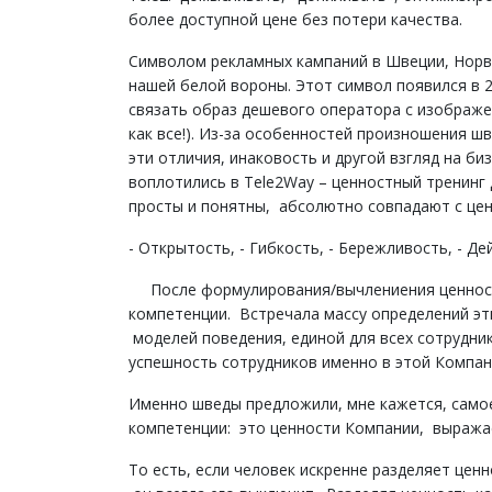
более доступной цене без потери качества.
Символом рекламных кампаний в Швеции, Норве
нашей белой вороны. Этот символ появился в 2
связать образ дешевого оператора с изображен
как все!). Из-за особенностей произношения ш
эти отличия, инаковость и другой взгляд на би
воплотились в Tele2Way – ценностный тренинг
просты и понятны, абсолютно совпадают с цен
- Открытость, - Гибкость, - Бережливость, - Де
После формулирования/вычлениения ценност
компетенции. Встречала массу определений э
моделей поведения, единой для всех сотрудни
успешность сотрудников именно в этой Компан
Именно шведы предложили, мне кажется, само
компетенции: это ценности Компании, выража
То есть, если человек искренне разделяет цен