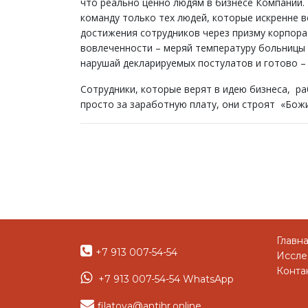
что реально ценно людям в бизнесе Компании.
команду только тех людей, которые искренне в
достижения сотрудников через призму корпор
вовлеченности – меряй температуру больницы –
нарушай декларируемых постулатов и готово –
Сотрудники, которые верят в идею бизнеса, ра
просто за заработную плату, они строят «Божи
Главн
+7 913 007-54-54
Иссле
Конта
+7 913 007-54-54 WhatsApp
filatova@antihr.online