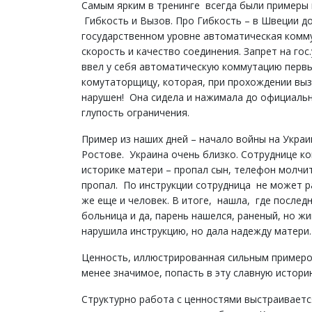
Самым ярким в тренинге всегда были примеры 
Гибкость и Вызов. Про Гибкость – в Швеции до
государственном уровне автоматическая комму
скорость и качество соединения. Запрет на го
ввел у себя автоматическую коммутацию первы
комутаторщицу, которая, при прохождении выз
нарушен! Она сидела и нажимала до официальн
глупость ограничения.
Пример из наших дней – начало войны на Украи
Ростове. Украина очень близко. Сотруднице к
историке матери – пропал сын, телефон молчит
пропал. По инструкции сотрудница не может 
же еще и человек. В итоге, нашла, где послед
больница и да, парень нашелся, раненый, но ж
нарушила инструкцию, но дала надежду матери
Ценность, иллюстрированная сильным примером
менее значимое, попасть в эту славную истор
Структурно работа с ценностями выстраивается