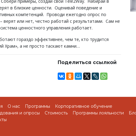
 Собери примеры, создай свой Tele2Way. Набирай в
ерят в близкие ценности. Оценивай поведение и
ативных компетенций. Проводи ежегодно опрос по
 верят или нет, честно работай с результатами. Сам не
 система ценностного управления работает.
ботают гораздо эффективнее, чем те, кто трудится
й Храм», а не просто таскают камни…
Поделиться ссылкой
ая
О нас
Программы
Корпоративное обучение
дования и опросы
Стоимость
Программы лояльности
Бл
кты