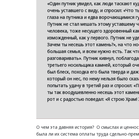
«Один путник увидел, как люди таскают к
очень уставшего с виду, и спросил: «Что 
глаза на путника и едва ворочающимися гу
Путник не стал мешать этому уставшему ч
человека, тоже несущего здоровенный кам
изможденный, как у первого. Путник не уд
Зачем ты несешь этот камень?», на что н
большая семья, и всем нужно есть. Так чт
разговаривать». Путник кивнул, поблагода
третьего носильщика камней, который очен
был блеск, походка его была тверда и даж
который он нес, по нему нельзя было сказ
попытать удачу в третий раз и спросил: «
ты так воодушевленно несешь этот камень
рот и с радостью поведал: «Я строю Храм!
О чем эта давняя история? О смыслах и ценнос
была ли их система оплаты труда сдельно-прем