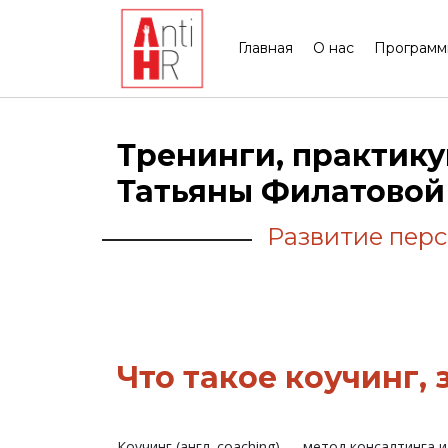
Главная
О нас
Програм
Тренинги, практику
Татьяны Филатовой
Развитие перс
Что такое коучинг, 
Коучинг (англ. coaching) — метод консалтинга 