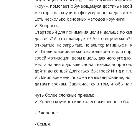
«коуч», помогает обучающемуся достичь некой
менторства, коучинг сфокусирован на достиже
Есть несколько основных методов коучинга:
✔ Вопросы:
Стартовый для понимания цели и дальше по смы
достичь? А что планируете? А что еще можно? 
открытые, не закрытые, не альтернативные и н
✔ Шкалирование: можно использовать для опре
своей мотивации, веры в цель, для чего угодн
места на ней и дальше снова техника вопросов:
дойти до конца? Двигаться быстрее? И т.д и т.п.
✔ Линия времени: похожа на шкалирование, но
датам и срокам. Заключается в том, чтобы на
Чуть более сложные приемы:
✔ Колесо коучинга или колесо жизненного бала
- Здоровье,
- Семья,