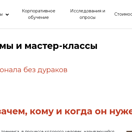
Корпоративное
Исследования и
мы
Стоимос
обучение
опросы
мы и мастер-классы
онала без дураков
зачем, кому и когда он нуж
и тренинга, в процессе которого человек, называющийся